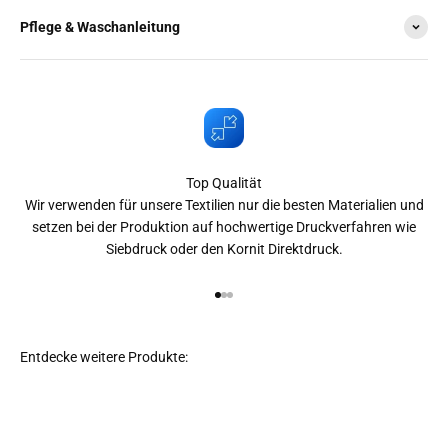
Pflege & Waschanleitung
Top Qualität
Wir verwenden für unsere Textilien nur die besten Materialien und
setzen bei der Produktion auf hochwertige Druckverfahren wie
Siebdruck oder den Kornit Direktdruck.
Gehe zu Element 1
Gehe zu Element 2
Gehe zu Element 3