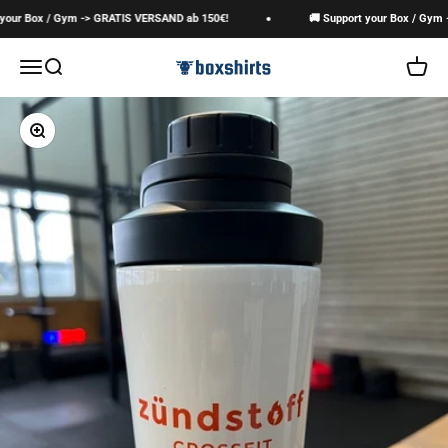
Zum Inhalt springen
our Box / Gym -> GRATIS VERSAND ab 150€!
🚚 Support your Box / Gym -
boxshirts
Navigationsmenü öffnen
Suche öffnen
Warenk
Bild vergrößern