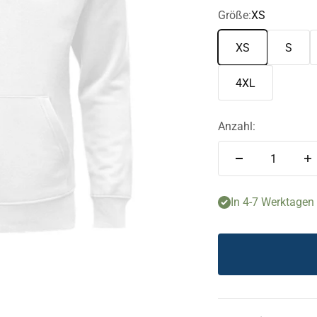
Größe:
XS
XS
S
4XL
Anzahl:
In 4-7 Werktagen f