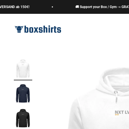
Zum Inhalt springen
AND ab 150€!
🚚 Support your Box / Gym -> GRATIS V
boxshirts