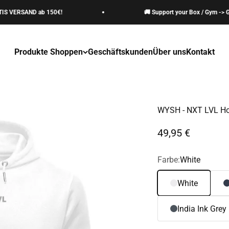
ERSAND ab 150€!
🚚 Support your Box / Gym -> GRAT
Produkte Shoppen
Geschäftskunden
Über uns
Kontakt
WYSH - NXT LVL Ho
Angebot
49,95 €
Farbe:
White
White
India Ink Grey