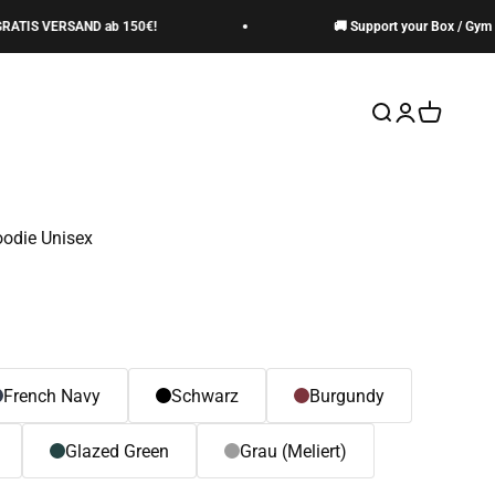
IS VERSAND ab 150€!
🚚 Support your Box / Gym -> G
Suche öffnen
Kundenkontos
Warenkor
odie Unisex
French Navy
Schwarz
Burgundy
Glazed Green
Grau (Meliert)