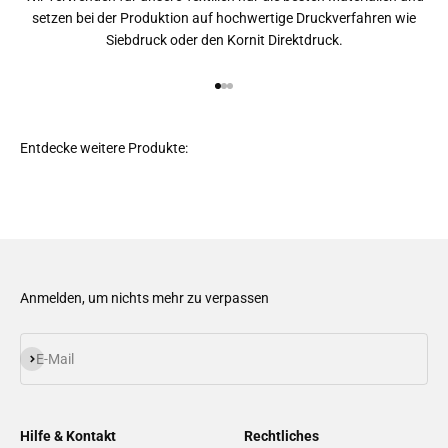
setzen bei der Produktion auf hochwertige Druckverfahren wie
Siebdruck oder den Kornit Direktdruck.
Gehe zu Element 1
Gehe zu Element 2
Gehe zu Element 3
Anmelden, um nichts mehr zu verpassen
Abonnieren
E-Mail
Hilfe & Kontakt
Rechtliches