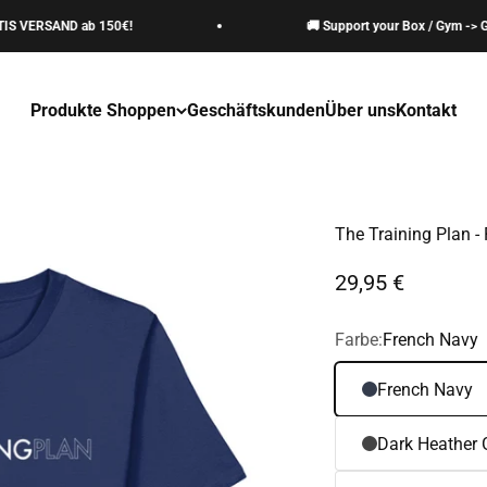
ERSAND ab 150€!
🚚 Support your Box / Gym -> GRATI
Produkte Shoppen
Geschäftskunden
Über uns
Kontakt
The Training Plan -
Angebot
29,95 €
Farbe:
French Navy
French Navy
Dark Heather 