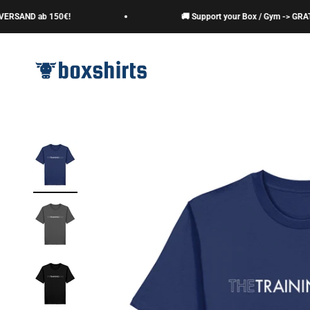
Zum Inhalt springen
AND ab 150€!
🚚 Support your Box / Gym -> GRATIS V
boxshirts