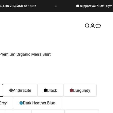
S VERSAND ab 150€!
🚚 Support your Box / Gym -> G
Suche öffnen
Kundenkontos
Warenkor
 Premium Organic Men’s Shirt
Anthracite
Black
Burgundy
Grey
Dark Heather Blue