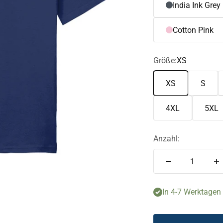
India Ink Grey
Cotton Pink
Größe:
XS
XS
S
4XL
5XL
Anzahl:
In 4-7 Werktagen f