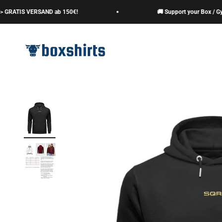
Zum Inhalt springen
RATIS VERSAND ab 150€!
🚚 Support your Box / Gym -
boxshirts