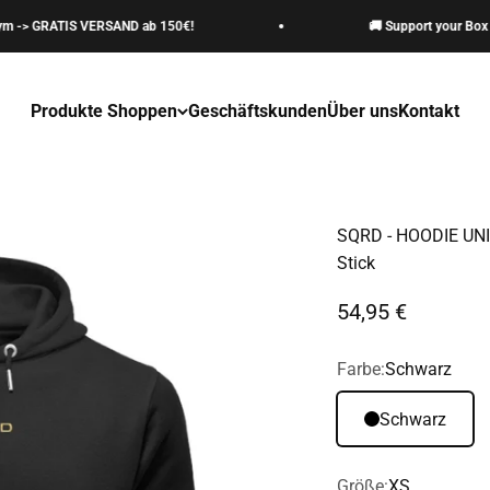
> GRATIS VERSAND ab 150€!
🚚 Support your Box / Gy
Produkte Shoppen
Geschäftskunden
Über uns
Kontakt
SQRD - HOODIE UNI
Stick
Angebot
54,95 €
Farbe:
Schwarz
Schwarz
Größe:
XS