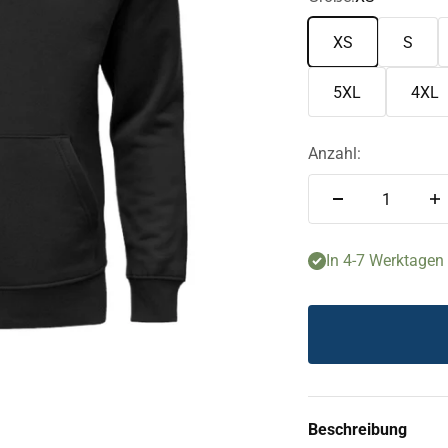
XS
S
5XL
4XL
Anzahl:
In 4-7 Werktagen f
Beschreibung