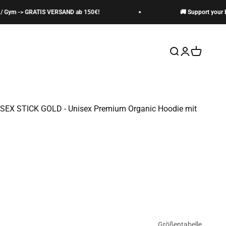
m -> GRATIS VERSAND ab 150€!
🚚 Support your Box 
Suche öffnen
Kundenkontos
Warenkor
SEX STICK GOLD - Unisex Premium Organic Hoodie mit
Größentabelle