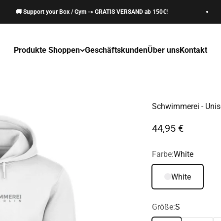
🚚 Support your Box / Gym -> GRATIS VERSAND ab 150€!
Produkte Shoppen
Geschäftskunden
Über uns
Kontakt
Schwimmerei - Unis
Angebot
44,95 €
Farbe:
White
White
Größe:
S