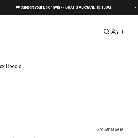
🚚 Support your Box / Gym -> GRATIS VERSAND ab 150€!
Suche öffnen
Kundenkontos
Warenkor
ex Hoodie
Größentabelle