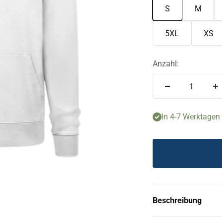
S
M
5XL
XS
Anzahl:
In 4-7 Werktagen f
Beschreibung