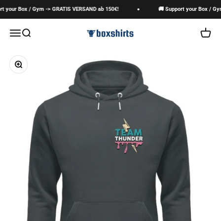
Zum Inhalt springen
t your Box / Gym -> GRATIS VERSAND ab 150€!
🚚 Support your Box / Gy
boxshirts
Navigationsmenü öffnen
Suche öffnen
Warenk
Bild vergrößern