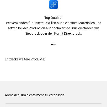
Top Qualität
Wir verwenden für unsere Textilien nur die besten Materialien und
setzen bei der Produktion auf hochwertige Druckverfahren wie
Siebdruck oder den Kornit Direktdruck.
Gehe zu Element 1
Gehe zu Element 2
Gehe zu Element 3
Anmelden, um nichts mehr zu verpassen