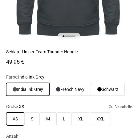
Gehe zu Element 1
Gehe zu Element 2
Gehe zu Element 3
Gehe zu Element 4
Gehe zu Element 5
Gehe zu Element 6
Gehe zu Element 7
Schlap - Unisex Team Thunder Hoodie
Angebot
49,95 €
Farbe:
India Ink Grey
India Ink Grey
French Navy
Schwarz
Größe:
XS
Größentabelle
XS
S
M
L
XL
XXL
Anzahl: