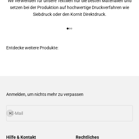
Wir verwenden für unsere Textilien nur die besten Materialien und
setzen bei der Produktion auf hochwertige Druckverfahren wie
Siebdruck oder den Kornit Direktdruck.
Gehe zu Element 1
Gehe zu Element 2
Gehe zu Element 3
Anmelden, um nichts mehr zu verpassen
Abonnieren
E-Mail
Hilfe & Kontakt
Rechtliches