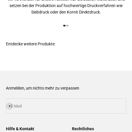
setzen bei der Produktion auf hochwertige Druckverfahren wie
Siebdruck oder den Kornit Direktdruck.
Gehe zu Element 1
Gehe zu Element 2
Gehe zu Element 3
Anmelden, um nichts mehr zu verpassen
Abonnieren
E-Mail
Hilfe & Kontakt
Rechtliches