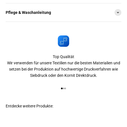
Pflege & Waschanleitung
Top Qualität
Wir verwenden für unsere Textilien nur die besten Materialien und
setzen bei der Produktion auf hochwertige Druckverfahren wie
Siebdruck oder den Kornit Direktdruck.
Gehe zu Element 1
Gehe zu Element 2
Gehe zu Element 3