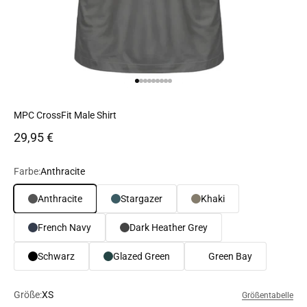
Gehe zu Element 1
Gehe zu Element 2
Gehe zu Element 3
Gehe zu Element 4
Gehe zu Element 5
Gehe zu Element 6
Gehe zu Element 7
Gehe zu Element 8
Gehe zu Element 9
MPC CrossFit Male Shirt
Angebot
29,95 €
Farbe:
Anthracite
Anthracite
Stargazer
Khaki
French Navy
Dark Heather Grey
Schwarz
Glazed Green
Green Bay
Größe:
XS
Größentabelle