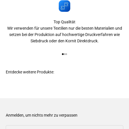
Top Qualität
Wir verwenden für unsere Textilien nur die besten Materialien und
setzen bei der Produktion auf hochwertige Druckverfahren wie
Siebdruck oder den Kornit Direktdruck.
Gehe zu Element 1
Gehe zu Element 2
Gehe zu Element 3
Anmelden, um nichts mehr zu verpassen