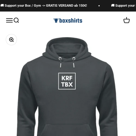
Zum Inhalt springen
 Support your Box / Gym -> GRATIS VERSAND ab 150€!
🚚 Support your 
boxshirts
Navigationsmenü öffnen
Suche öffnen
Warenk
Bild vergrößern