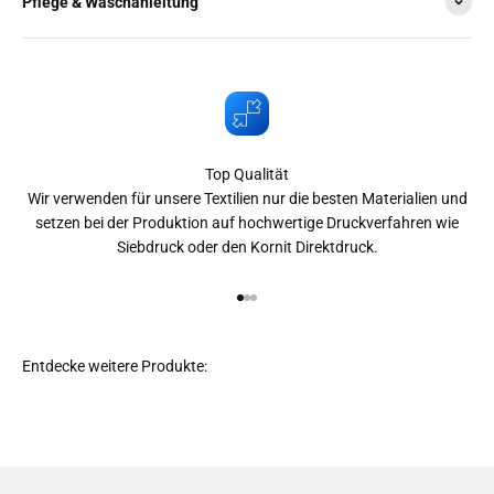
Pflege & Waschanleitung
Top Qualität
Wir verwenden für unsere Textilien nur die besten Materialien und
setzen bei der Produktion auf hochwertige Druckverfahren wie
Siebdruck oder den Kornit Direktdruck.
Gehe zu Element 1
Gehe zu Element 2
Gehe zu Element 3