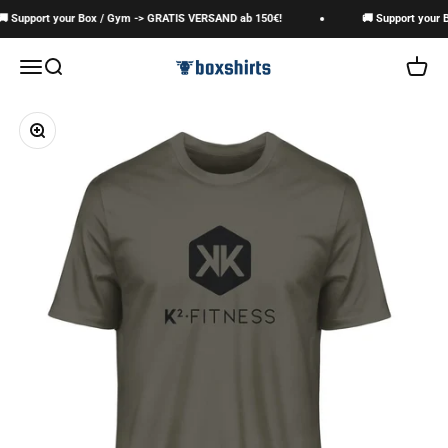
Zum Inhalt springen
 Support your Box / Gym -> GRATIS VERSAND ab 150€!
🚚 Support your B
boxshirts
Navigationsmenü öffnen
Suche öffnen
Warenk
Bild vergrößern