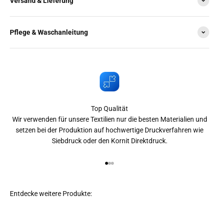
Versand & Lieferung
Pflege & Waschanleitung
Top Qualität
Wir verwenden für unsere Textilien nur die besten Materialien und
setzen bei der Produktion auf hochwertige Druckverfahren wie
Siebdruck oder den Kornit Direktdruck.
Gehe zu Element 1
Gehe zu Element 2
Gehe zu Element 3