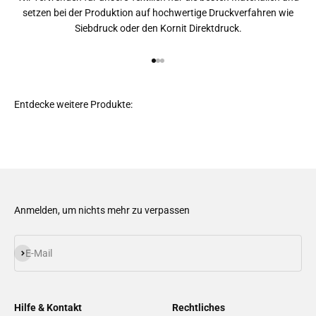
setzen bei der Produktion auf hochwertige Druckverfahren wie
Siebdruck oder den Kornit Direktdruck.
Gehe zu Element 1
Gehe zu Element 2
Gehe zu Element 3
Anmelden, um nichts mehr zu verpassen
Abonnieren
E-Mail
Hilfe & Kontakt
Rechtliches