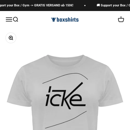
Zum Inhalt springen
ort your Box / Gym -> GRATIS VERSAND ab 150€!
🚚 Support your Box / 
boxshirts
Navigationsmenü öffnen
Suche öffnen
Warenk
Bild vergrößern