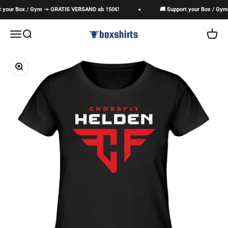
Zum Inhalt springen
 your Box / Gym -> GRATIS VERSAND ab 150€!
🚚 Support your Box / Gym
boxshirts
Navigationsmenü öffnen
Suche öffnen
Warenk
Bild vergrößern