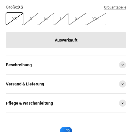
Größe:
XS
Größentabelle
XS
S
M
L
XL
XXL
Ausverkauft
Beschreibung
Versand & Lieferung
Pflege & Waschanleitung