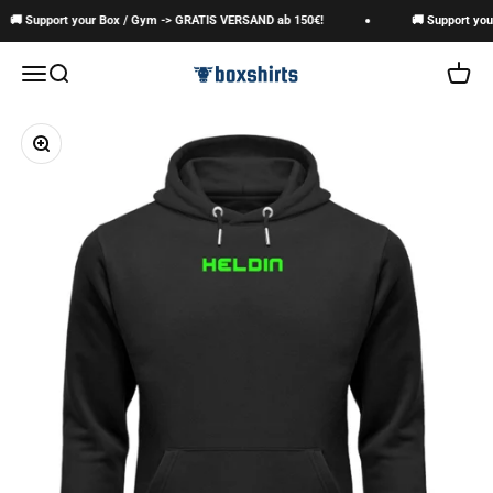
Zum Inhalt springen
🚚 Support your Box / Gym -> GRATIS VERSAND ab 150€!
🚚 Support you
boxshirts
Navigationsmenü öffnen
Suche öffnen
Warenk
Bild vergrößern