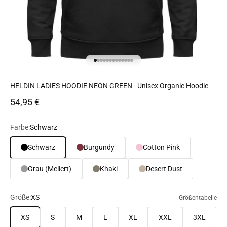
Gehe zu Element 1
Gehe zu Element 2
Gehe zu Element 3
Gehe zu Element 4
Gehe zu Element 5
Gehe zu Element 6
Gehe zu Element 7
Gehe zu Element 8
Gehe zu Element 9
Gehe zu Element 10
Gehe zu Element 11
Gehe zu Element 12
Gehe zu Element 13
HELDIN LADIES HOODIE NEON GREEN - Unisex Organic Hoodie
Angebot
54,95 €
Farbe:
Schwarz
Schwarz
Burgundy
Cotton Pink
Grau (Meliert)
Khaki
Desert Dust
Größe:
XS
Größentabelle
XS
S
M
L
XL
XXL
3XL