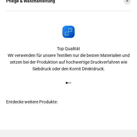
Pflege & Waschanleitung
Top Qualität
Wir verwenden für unsere Textilien nur die besten Materialien und
setzen bei der Produktion auf hochwertige Druckverfahren wie
Siebdruck oder den Kornit Direktdruck.
Gehe zu Element 1
Gehe zu Element 2
Gehe zu Element 3