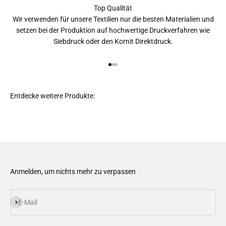
Top Qualität
Wir verwenden für unsere Textilien nur die besten Materialien und
setzen bei der Produktion auf hochwertige Druckverfahren wie
Siebdruck oder den Kornit Direktdruck.
Gehe zu Element 1
Gehe zu Element 2
Gehe zu Element 3
Anmelden, um nichts mehr zu verpassen
Abonnieren
E-Mail