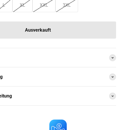
L
XL
XXL
3XL
Ausverkauft
ng
eitung