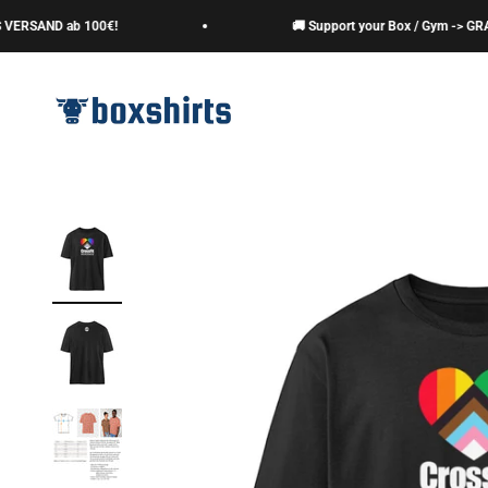
Zum Inhalt springen
RSAND ab 100€!
🚚 Support your Box / Gym -> GRATIS
boxshirts