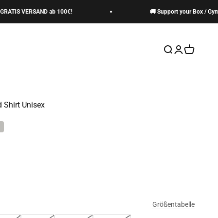
TIS VERSAND ab 100€!
🚚 Support your Box / Gym ->
Suche öffnen
Kundenkontos
Warenkor
 Shirt Unisex
Größentabelle