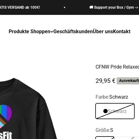
 VERSAND ab 100€!
🚚 Support your Box / Gym -> GRA
Produkte Shoppen
Geschäftskunden
Über uns
Kontakt
CFNW Pride Relaxed
Angebot
29,95 €
Ausverkauft
Farbe:
Schwarz
Schwarz
Größe:
S