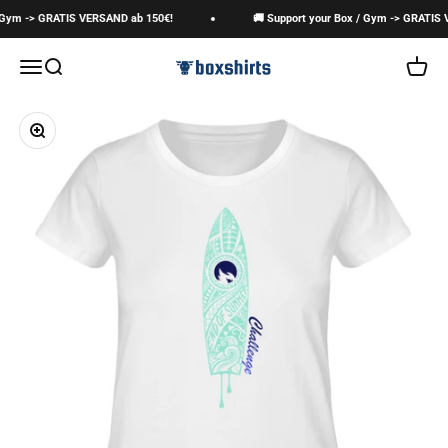
Zum Inhalt springen
 Gym -> GRATIS VERSAND ab 150€!
🚚 Support your Box / Gym -> GRATIS V
boxshirts
Navigationsmenü öffnen
Suche öffnen
Warenk
Bild vergrößern