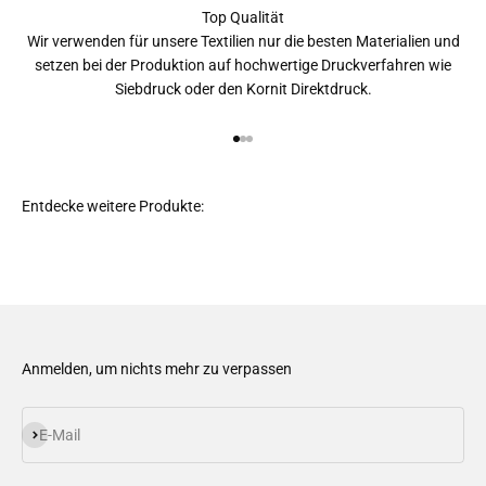
Top Qualität
Wir verwenden für unsere Textilien nur die besten Materialien und
setzen bei der Produktion auf hochwertige Druckverfahren wie
Siebdruck oder den Kornit Direktdruck.
Gehe zu Element 1
Gehe zu Element 2
Gehe zu Element 3
Anmelden, um nichts mehr zu verpassen
Abonnieren
E-Mail