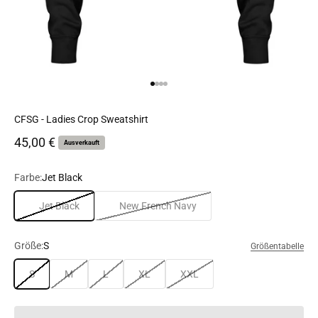
Gehe zu Element 1
Gehe zu Element 2
Gehe zu Element 3
Gehe zu Element 4
CFSG - Ladies Crop Sweatshirt
Angebot
45,00 €
Ausverkauft
Farbe:
Jet Black
Jet Black
New French Navy
Größe:
S
Größentabelle
S
M
L
XL
XXL