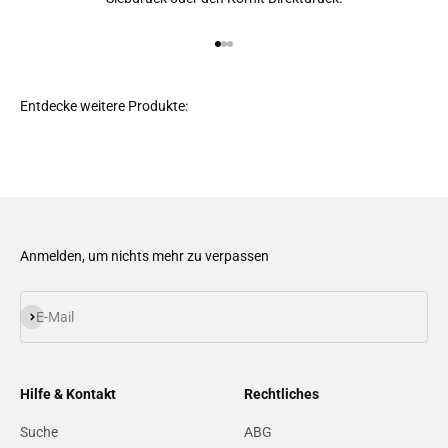
Gehe zu Element 1
Gehe zu Element 2
Gehe zu Element 3
Anmelden, um nichts mehr zu verpassen
Abonnieren
E-Mail
Hilfe & Kontakt
Rechtliches
Suche
ABG