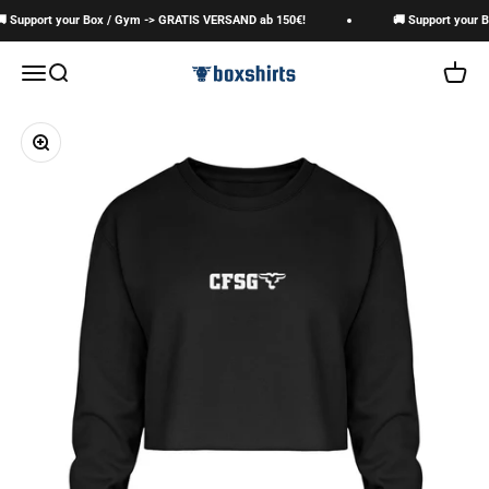
Zum Inhalt springen
 Support your Box / Gym -> GRATIS VERSAND ab 150€!
🚚 Support your B
boxshirts
Navigationsmenü öffnen
Suche öffnen
Warenk
Bild vergrößern