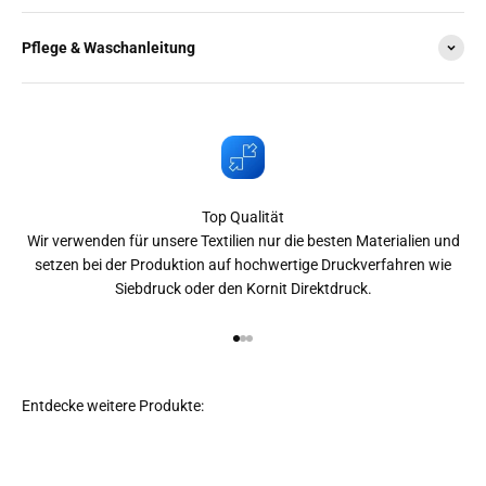
Pflege & Waschanleitung
Top Qualität
Wir verwenden für unsere Textilien nur die besten Materialien und
setzen bei der Produktion auf hochwertige Druckverfahren wie
Siebdruck oder den Kornit Direktdruck.
Gehe zu Element 1
Gehe zu Element 2
Gehe zu Element 3