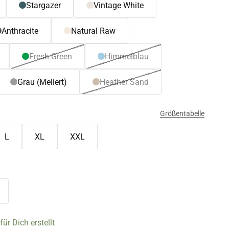
Stargazer
Vintage White
Anthracite
Natural Raw
Fresh Green
Himmelblau
Grau (Meliert)
Heather Sand
Größentabelle
L
XL
XXL
ür Dich erstellt