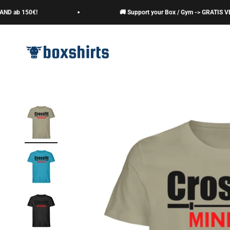
Zum Inhalt springen
b 150€!
🚚 Support your Box / Gym -> GRATIS VERSAN
boxshirts