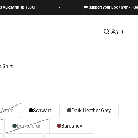
SAND ab 150€!
🚚 Support your Box / Gym -> GRATIS
Suche öffnen
Kundenkontos
Warenkor
 Shirt
Azure
Schwarz
Dark Heather Grey
Dunkelgrün
Burgundy