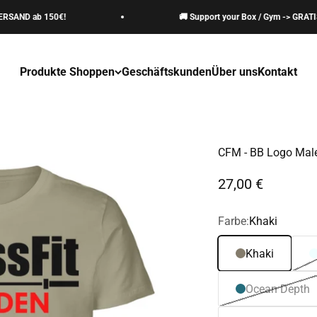
D ab 150€!
🚚 Support your Box / Gym -> GRATIS VER
Produkte Shoppen
Geschäftskunden
Über uns
Kontakt
CFM - BB Logo Male
Angebot
27,00 €
Farbe:
Khaki
Khaki
Ocean Depth