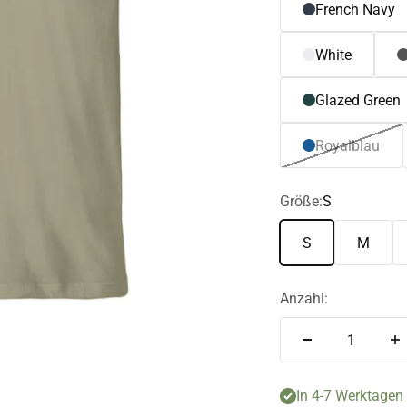
French Navy
White
Glazed Green
Royalblau
Größe:
S
S
M
Anzahl:
In 4-7 Werktagen f