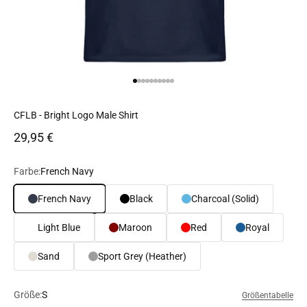
Gehe zu Element 1
Gehe zu Element 2
Gehe zu Element 3
Gehe zu Element 4
Gehe zu Element 5
Gehe zu Element 6
Gehe zu Element 7
Gehe zu Element 8
Gehe zu Element 9
Gehe zu Element 10
CFLB - Bright Logo Male Shirt
Angebot
29,95 €
Farbe:
French Navy
French Navy
Black
Charcoal (Solid)
Light Blue
Maroon
Red
Royal
Sand
Sport Grey (Heather)
Größe:
S
Größentabelle