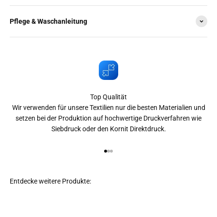
Pflege & Waschanleitung
Top Qualität
Wir verwenden für unsere Textilien nur die besten Materialien und
setzen bei der Produktion auf hochwertige Druckverfahren wie
Siebdruck oder den Kornit Direktdruck.
Gehe zu Element 1
Gehe zu Element 2
Gehe zu Element 3