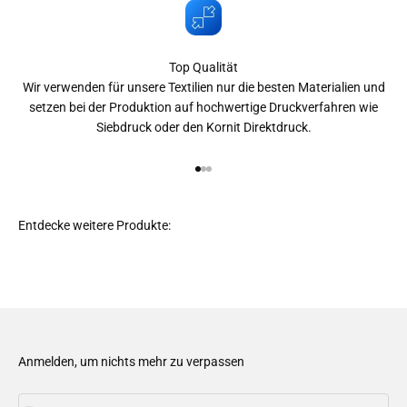
Top Qualität
Wir verwenden für unsere Textilien nur die besten Materialien und
setzen bei der Produktion auf hochwertige Druckverfahren wie
Siebdruck oder den Kornit Direktdruck.
Gehe zu Element 1
Gehe zu Element 2
Gehe zu Element 3
Anmelden, um nichts mehr zu verpassen