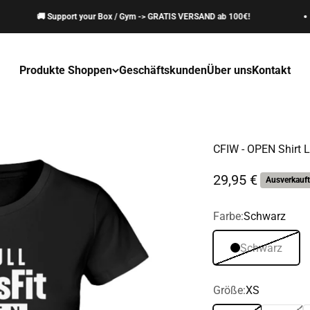
🚚 Support your Box / Gym -> GRATIS VERSAND ab 100€!
Produkte Shoppen
Geschäftskunden
Über uns
Kontakt
CFIW - OPEN Shirt L
Angebot
29,95 €
Ausverkauft
Farbe:
Schwarz
Schwarz
Größe:
XS