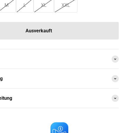
M
L
XL
XXL
Ausverkauft
ng
eitung