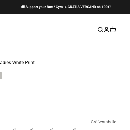
🚚 Support your Box / Gym -> GRATIS VERSAND ab 100€!
Suche öffnen
Kundenkontos
Warenkor
adies White Print
Größentabelle