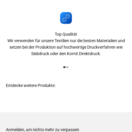
Top Qualität
Wir verwenden für unsere Textilien nur die besten Materialien und
setzen bei der Produktion auf hochwertige Druckverfahren wie
Siebdruck oder den Kornit Direktdruck.
Gehe zu Element 1
Gehe zu Element 2
Gehe zu Element 3
Anmelden, um nichts mehr zu verpassen