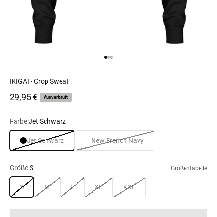
Gehe zu Element 1
Gehe zu Element 2
Gehe zu Element 3
IKIGAI - Crop Sweat
Angebot
29,95 €
Ausverkauft
Farbe:
Jet Schwarz
Jet Schwarz
New French Navy
Größe:
S
Größentabelle
S
M
L
XL
XXL