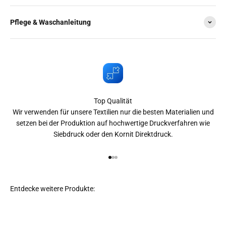
Pflege & Waschanleitung
Top Qualität
Wir verwenden für unsere Textilien nur die besten Materialien und
setzen bei der Produktion auf hochwertige Druckverfahren wie
Siebdruck oder den Kornit Direktdruck.
Gehe zu Element 1
Gehe zu Element 2
Gehe zu Element 3