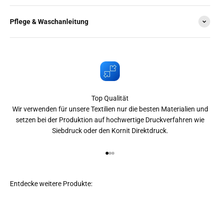
Pflege & Waschanleitung
Top Qualität
Wir verwenden für unsere Textilien nur die besten Materialien und
setzen bei der Produktion auf hochwertige Druckverfahren wie
Siebdruck oder den Kornit Direktdruck.
Gehe zu Element 1
Gehe zu Element 2
Gehe zu Element 3