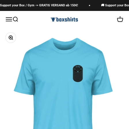
Zum Inhalt springen
upport your Box / Gym -> GRATIS VERSAND ab 150€!
🚚 Support your Box
boxshirts
Navigationsmenü öffnen
Suche öffnen
Warenk
Bild vergrößern