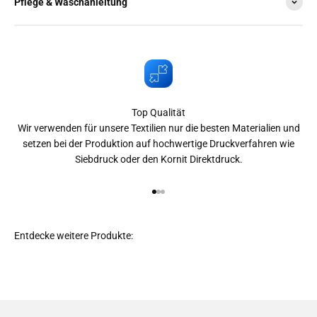
Pflege & Waschanleitung
Top Qualität
Wir verwenden für unsere Textilien nur die besten Materialien und
setzen bei der Produktion auf hochwertige Druckverfahren wie
Siebdruck oder den Kornit Direktdruck.
Gehe zu Element 1
Gehe zu Element 2
Gehe zu Element 3