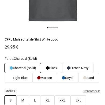
Gehe zu Element 1
Gehe zu Element 2
Gehe zu Element 3
Gehe zu Element 4
Gehe zu Element 5
Gehe zu Element 6
Gehe zu Element 7
Gehe zu Element 8
CFFL Male softstyle Shirt White Logo
Angebot
29,95 €
Farbe:
Charcoal (Solid)
Charcoal (Solid)
Black
French Navy
Light Blue
Maroon
Royal
Sand
Größe:
S
Größentabelle
S
M
L
XL
XXL
3XL