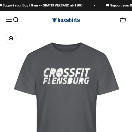
Zum Inhalt springen
 Support your Box / Gym -> GRATIS VERSAND ab 150€!
🚚 Support your B
boxshirts
Navigationsmenü öffnen
Suche öffnen
Warenk
Bild vergrößern