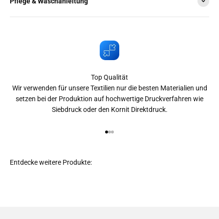
Pflege & Waschanleitung
Top Qualität
Wir verwenden für unsere Textilien nur die besten Materialien und
setzen bei der Produktion auf hochwertige Druckverfahren wie
Siebdruck oder den Kornit Direktdruck.
Gehe zu Element 1
Gehe zu Element 2
Gehe zu Element 3