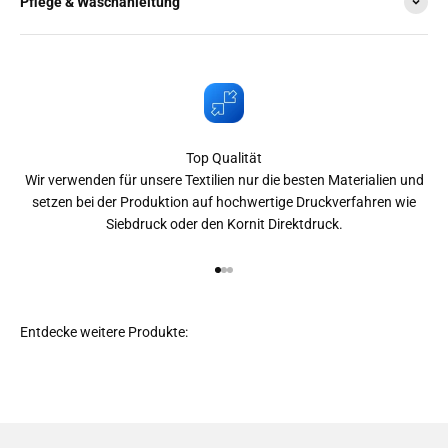
Pflege & Waschanleitung
Top Qualität
Wir verwenden für unsere Textilien nur die besten Materialien und
setzen bei der Produktion auf hochwertige Druckverfahren wie
Siebdruck oder den Kornit Direktdruck.
Gehe zu Element 1
Gehe zu Element 2
Gehe zu Element 3