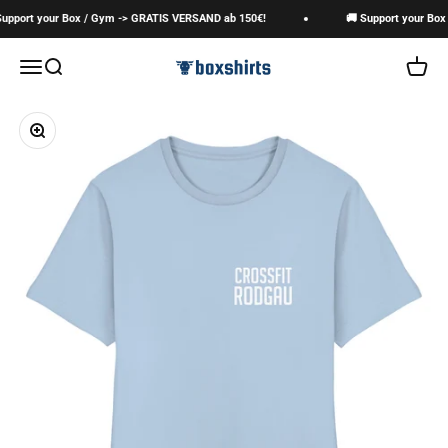
Zum Inhalt springen
upport your Box / Gym -> GRATIS VERSAND ab 150€!
🚚 Support your Box 
boxshirts
Navigationsmenü öffnen
Suche öffnen
Warenk
Bild vergrößern