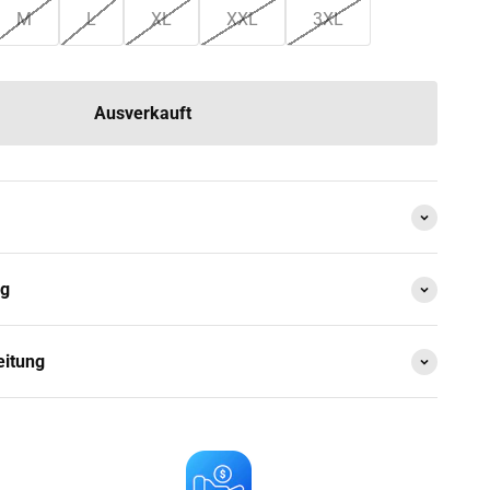
M
L
XL
XXL
3XL
Ausverkauft
ng
eitung