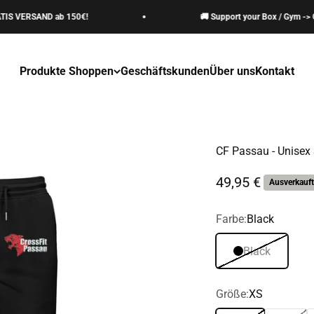
 VERSAND ab 150€!
🚚 Support your Box / Gym -> GRA
Produkte Shoppen
Geschäftskunden
Über uns
Kontakt
CF Passau - Unisex 
Angebot
49,95 €
Ausverkauft
Farbe:
Black
Black
Größe:
XS