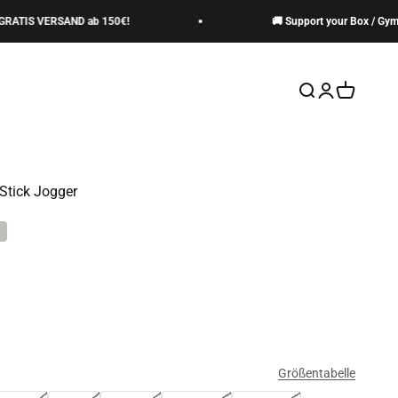
TIS VERSAND ab 150€!
🚚 Support your Box / Gym ->
Suche öffnen
Kundenkontos
Warenkor
Stick Jogger
Größentabelle