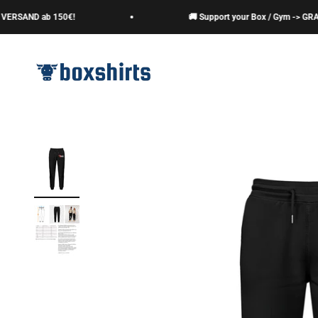
Zum Inhalt springen
SAND ab 150€!
🚚 Support your Box / Gym -> GRATIS
boxshirts