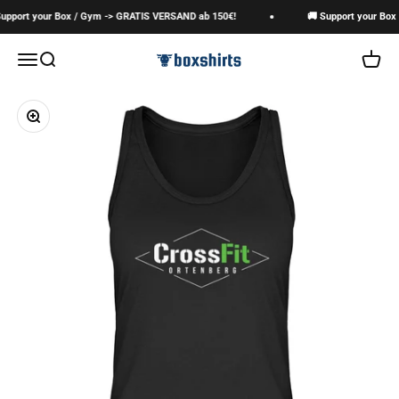
Zum Inhalt springen
upport your Box / Gym -> GRATIS VERSAND ab 150€!
🚚 Support your Box 
boxshirts
Navigationsmenü öffnen
Suche öffnen
Warenk
Bild vergrößern