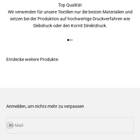
Top Qualität
Wir verwenden für unsere Textilien nur die besten Materialien und
setzen bei der Produktion auf hochwertige Druckverfahren wie
Siebdruck oder den Kornit Direktdruck.
Gehe zu Element 1
Gehe zu Element 2
Gehe zu Element 3
Anmelden, um nichts mehr zu verpassen
Abonnieren
E-Mail