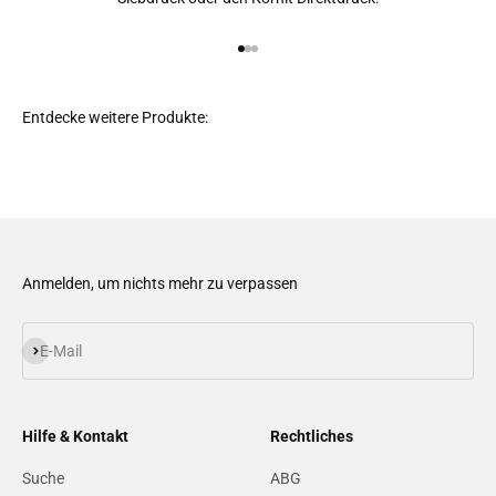
Gehe zu Element 1
Gehe zu Element 2
Gehe zu Element 3
Anmelden, um nichts mehr zu verpassen
Abonnieren
E-Mail
Hilfe & Kontakt
Rechtliches
Suche
ABG