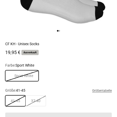
Gehe zu Element 1
Gehe zu Element 2
CF KH - Unisex Socks
Angebot
19,95 €
Ausverkauft
Farbe:
Sport White
Sport White
Größe:
41-45
Größentabelle
41-45
37-40