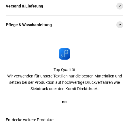
Versand & Lieferung
Pflege & Waschanleitung
Top Qualität
Wir verwenden für unsere Textilien nur die besten Materialien und
setzen bei der Produktion auf hochwertige Druckverfahren wie
Siebdruck oder den Kornit Direktdruck.
Gehe zu Element 1
Gehe zu Element 2
Gehe zu Element 3