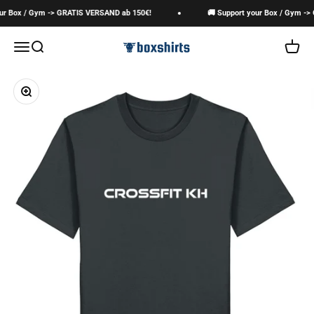
Zum Inhalt springen
r Box / Gym -> GRATIS VERSAND ab 150€!
🚚 Support your Box / Gym -> 
boxshirts
Navigationsmenü öffnen
Suche öffnen
Warenk
Bild vergrößern