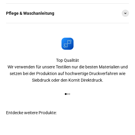
Pflege & Waschanleitung
Top Qualität
Wir verwenden für unsere Textilien nur die besten Materialien und
setzen bei der Produktion auf hochwertige Druckverfahren wie
Siebdruck oder den Kornit Direktdruck.
Gehe zu Element 1
Gehe zu Element 2
Gehe zu Element 3