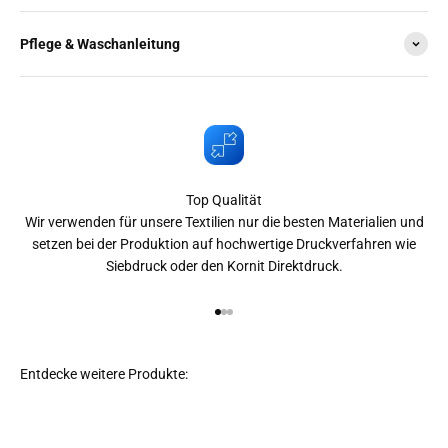
Pflege & Waschanleitung
Top Qualität
Wir verwenden für unsere Textilien nur die besten Materialien und
setzen bei der Produktion auf hochwertige Druckverfahren wie
Siebdruck oder den Kornit Direktdruck.
Gehe zu Element 1
Gehe zu Element 2
Gehe zu Element 3