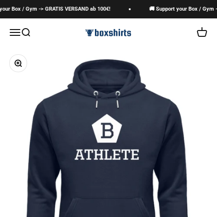
Zum Inhalt springen
our Box / Gym -> GRATIS VERSAND ab 100€!
🚚 Support your Box / Gym -
boxshirts
Navigationsmenü öffnen
Suche öffnen
Warenk
Bild vergrößern