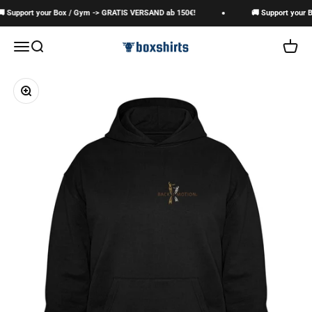
Zum Inhalt springen
 Support your Box / Gym -> GRATIS VERSAND ab 150€!
🚚 Support your B
boxshirts
Navigationsmenü öffnen
Suche öffnen
Warenk
Bild vergrößern