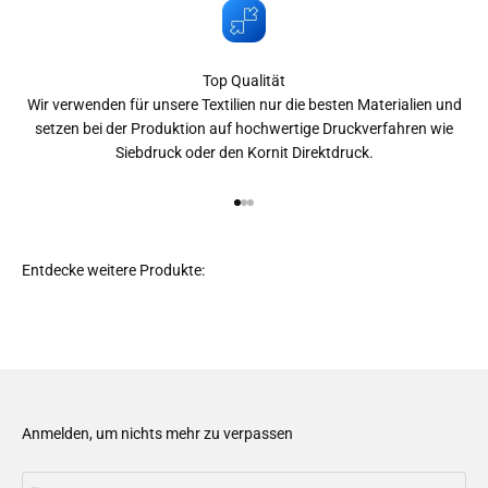
Top Qualität
Wir verwenden für unsere Textilien nur die besten Materialien und
setzen bei der Produktion auf hochwertige Druckverfahren wie
Siebdruck oder den Kornit Direktdruck.
Gehe zu Element 1
Gehe zu Element 2
Gehe zu Element 3
Anmelden, um nichts mehr zu verpassen