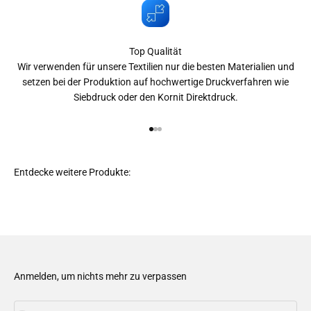
Top Qualität
Wir verwenden für unsere Textilien nur die besten Materialien und
setzen bei der Produktion auf hochwertige Druckverfahren wie
Siebdruck oder den Kornit Direktdruck.
Gehe zu Element 1
Gehe zu Element 2
Gehe zu Element 3
Anmelden, um nichts mehr zu verpassen