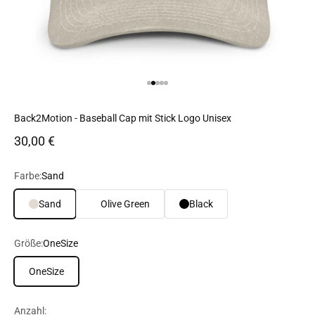
Gehe zu Element 1
Gehe zu Element 2
Gehe zu Element 3
Gehe zu Element 4
Gehe zu Element 5
Back2Motion - Baseball Cap mit Stick Logo Unisex
Angebot
30,00 €
Farbe:
Sand
Sand
Olive Green
Black
Größe:
OneSize
OneSize
Anzahl: