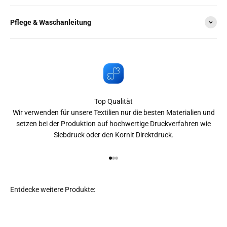
Pflege & Waschanleitung
Top Qualität
Wir verwenden für unsere Textilien nur die besten Materialien und
setzen bei der Produktion auf hochwertige Druckverfahren wie
Siebdruck oder den Kornit Direktdruck.
Gehe zu Element 1
Gehe zu Element 2
Gehe zu Element 3