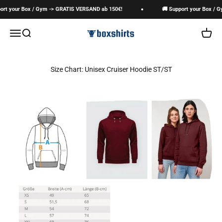
Zum Inhalt springen
ort your Box / Gym -> GRATIS VERSAND ab 150€!
🚚 Support your Box / 
boxshirts
Navigationsmenü öffnen
Suche öffnen
Warenk
Size Chart: Unisex Cruiser Hoodie ST/ST