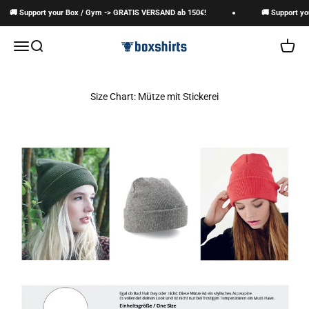
Zum Inhalt springen
🚚 Support your Box / Gym -> GRATIS VERSAND ab 150€!
🚚 Support yo
boxshirts
Navigationsmenü öffnen
Suche öffnen
Warenk
Size Chart: Mütze mit Stickerei