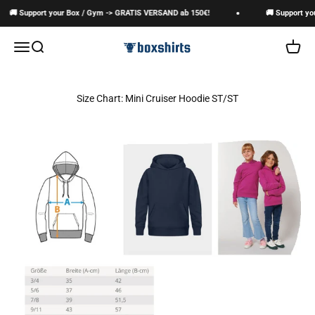
Zum Inhalt springen
🚚 Support your Box / Gym -> GRATIS VERSAND ab 150€!
🚚 Support yo
boxshirts
Navigationsmenü öffnen
Suche öffnen
Warenk
Size Chart: Mini Cruiser Hoodie ST/ST