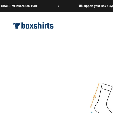
Zum Inhalt springen
GRATIS VERSAND ab 150€!
🚚 Support your Box / Gym 
boxshirts