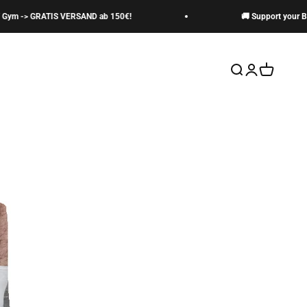
ym -> GRATIS VERSAND ab 150€!
🚚 Support your Box
Suche öffnen
Kundenkontos
Warenkor