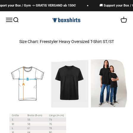
Zum Inhalt springen
port your Box / Gym -> GRATIS VERSAND ab 150€!
🚚 Support your Box /
boxshirts
Navigationsmenü öffnen
Suche öffnen
Warenk
Size Chart: Freestyler Heavy Oversized T-Shirt ST/ST