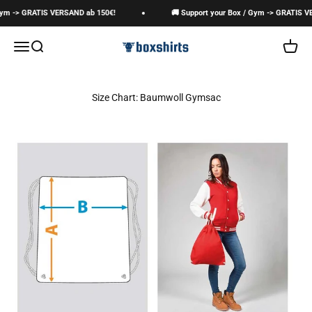
Zum Inhalt springen
Gym -> GRATIS VERSAND ab 150€!
🚚 Support your Box / Gym -> GRATIS V
boxshirts
Navigationsmenü öffnen
Suche öffnen
Warenk
Size Chart: Baumwoll Gymsac