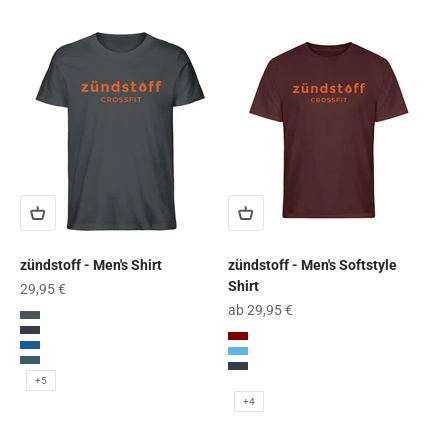
zündstoff - Men's Shirt
zündstoff - Men's Softstyle
Shirt
Angebot
29,95 €
Angebot
ab 29,95 €
India Ink Grey
French Navy
Maroon
Royal Blue
Charcoal (Solid)
Stargazer
French Navy
+5
Light Blue
+4