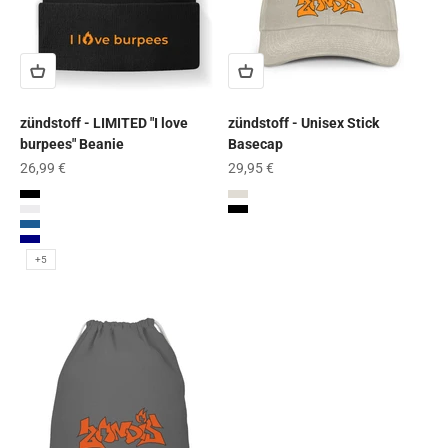
zündstoff - LIMITED "I love
zündstoff - Unisex Stick
burpees" Beanie
Basecap
Angebot
Angebot
26,99 €
29,95 €
Black
Sand
White
Black
Royal
Oxford Navy
Navy
Olive Green
+5