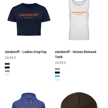
zündstoff - Ladies CropTop
zündstoff - Unisex Relaxed
Tank
Angebot
24,95 €
Angebot
24,95 €
French Navy
Black
Heather Grey
Heather Grey
Black
White
Charcoal (Solid)
White