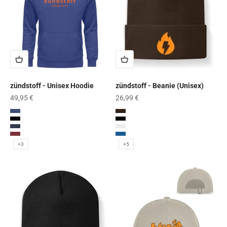
zündstoff - Unisex Hoodie
zündstoff - Beanie (Unisex)
Angebot
Angebot
49,95 €
26,99 €
Worker Blue
Schokobraun
Schwarz
Schwarz
French Navy
White
Burgundy
Royal
+3
+5