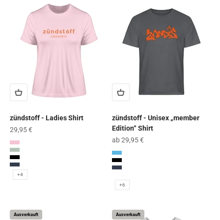
zündstoff - Ladies Shirt
zündstoff - Unisex „member
Edition“ Shirt
Angebot
29,95 €
Angebot
ab 29,95 €
Cotton Pink
Aloe
Charcoal (Solid)
Black
Black
French Navy
French Navy
+4
Light Blue
+6
Ausverkauft
Ausverkauft