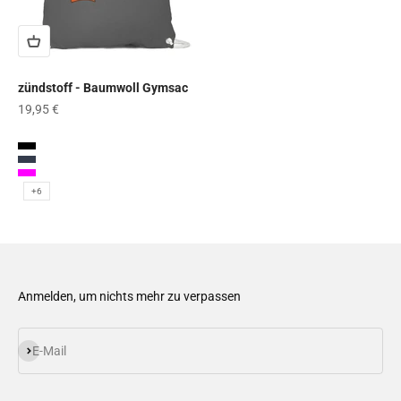
zündstoff - Baumwoll Gymsac
Angebot
19,95 €
Graphite Grey
Black
French Navy
Fuchsia
+6
Anmelden, um nichts mehr zu verpassen
Abonnieren
E-Mail