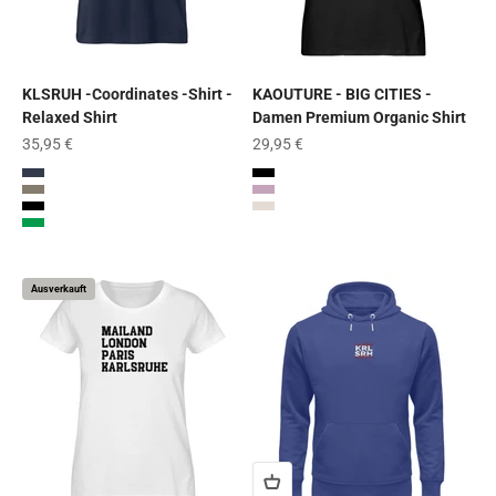
KLSRUH -Coordinates -Shirt -
KAOUTURE - BIG CITIES -
Relaxed Shirt
Damen Premium Organic Shirt
Angebot
Angebot
35,95 €
29,95 €
French Navy
Schwarz
Khaki
Mauve
Schwarz
Cream Heather Grey
Rose Clay
Ausverkauft