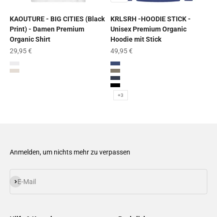
KAOUTURE - BIG CITIES (Black
KRLSRH -HOODIE STICK -
Print) - Damen Premium
Unisex Premium Organic
Organic Shirt
Hoodie mit Stick
Angebot
Angebot
29,95 €
49,95 €
White
Worker Blue
Cream Heather Grey
Khaki
French Navy
Schwarz
+3
Anmelden, um nichts mehr zu verpassen
Abonnieren
E-Mail