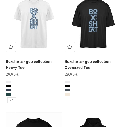
Boxshirts - geo collection
Boxshirts - geo collection
Heavy Tee
Oversized Tee
Angebot
Angebot
29,95 €
29,95 €
White
White
Schwarz
Schwarz
French Navy
India Ink Grey
Glazed Green
Natural Raw
+5