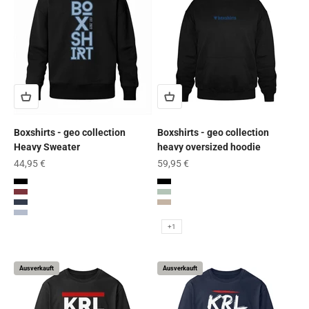
Boxshirts - geo collection
Boxshirts - geo collection
Heavy Sweater
heavy oversized hoodie
Angebot
Angebot
44,95 €
59,95 €
Schwarz
Schwarz
Burgundy
Aloe
French Navy
Desert Dust
Serene Blue
Red Earth
+1
Ausverkauft
Ausverkauft