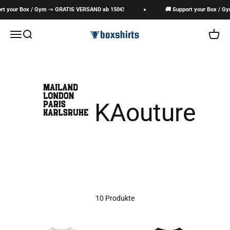
Zum Inhalt springen
t your Box / Gym -> GRATIS VERSAND ab 150€!
🚚 Support your Box / Gym
boxshirts
Navigationsmenü öffnen
Suche öffnen
Warenk
10 Produkte