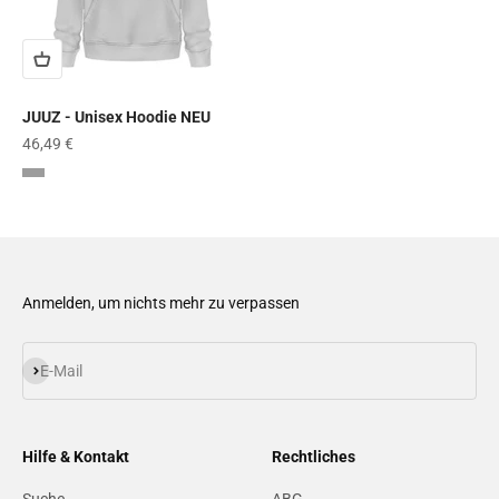
JUUZ - Unisex Hoodie NEU
Angebot
46,49 €
Heather Grey
Anmelden, um nichts mehr zu verpassen
Abonnieren
E-Mail
Hilfe & Kontakt
Rechtliches
Suche
ABG