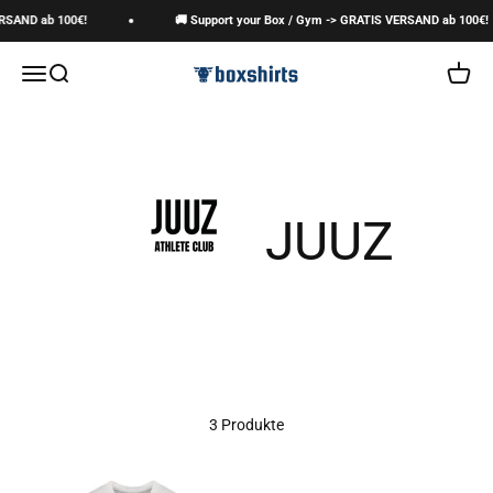
Zum Inhalt springen
RSAND ab 100€!
🚚 Support your Box / Gym -> GRATIS VERSAND ab 100€!
boxshirts
Navigationsmenü öffnen
Suche öffnen
Warenk
3 Produkte