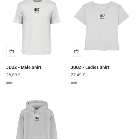
JUUZ - Male Shirt
JUUZ - Ladies Shirt
Angebot
Angebot
26,69 €
27,49 €
Heather Grey
Heather Grey